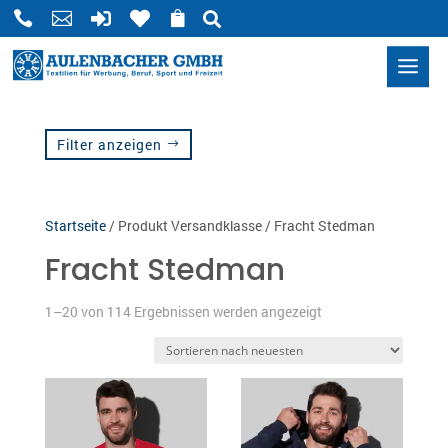






Filter anzeigen
Startseite
/ Produkt Versandklasse / Fracht Stedman
T-Shirts
Fracht Stedman
Polos
Nach
1–20 von 114 Ergebnissen werden angezeigt
neuesten
Hemden
sortiert
Sweats