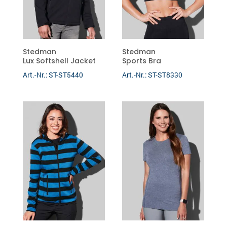
Newsletter
RUSSELL
Stedman
Stedman
THE ONE
Lux Softshell Jacket
Sports Bra
Art.-Nr.: ST-ST5440
Art.-Nr.: ST-ST8330
LINOTEX