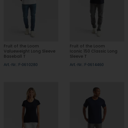
gewebtes Premium-Größenetikett im Nacken
160 g/m²
S, M, L, XL
Fruit of the Loom
Fruit of the Loom
Valueweight Long Sleeve
Iconic 150 Classic Long
Baseball T
Sleeve T
Art.-Nr.: F-0610280
Art.-Nr.: F-0614460