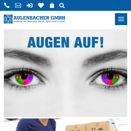





