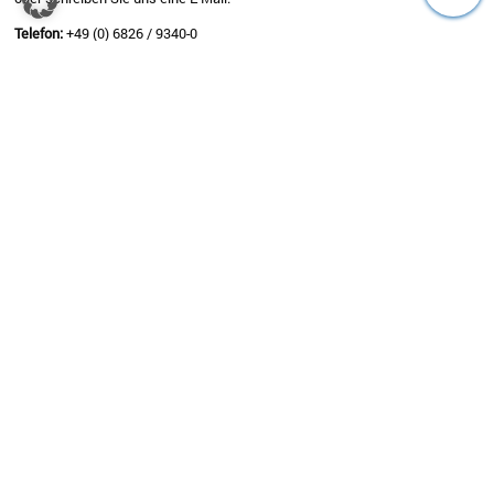
Telefon:
+49 (0) 6826 / 9340-0
E-Mail:
info@aulenbacher.de
Öffnungszeiten:
Mo – Do: 8:00 – 17:00 Uhr
Fr: 8:00 – 14:00 Uhr


SHOP
UNTERNEHMEN
Bekleidung
Über uns
Sport
Druck & Stick
Marken
FAQ – Druck & Stick
% Sale
Beratung
Nachhaltigkeit
Kontakt
Downloads