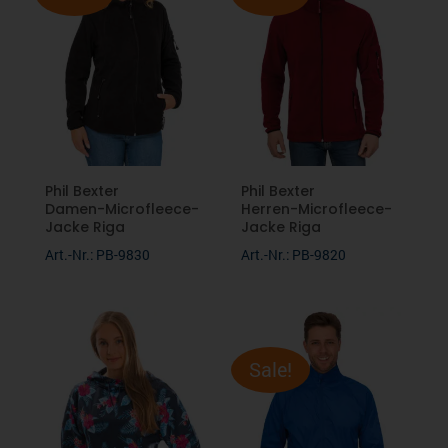
Jacken
Fruit of the Loom
Softshell
Phil Bexter
Fleecebekleidung
Pen Duick
Caps/Mützen
Über uns
Phil Bexter
Phil Bexter
Damen-Microfleece-
Herren-Microfleece-
Karlowsky
Jacke Riga
Jacke Riga
Hosen
Beratung
Art.-Nr.: PB-9830
Art.-Nr.: PB-9820
Seidensticker
Unterwäsche
Nachhaltigkeit
Firmenbekleidung
Stedman
Kontakt
Sale!
Verschiedene Anlässe
Promodoro
Downloads
Malfini