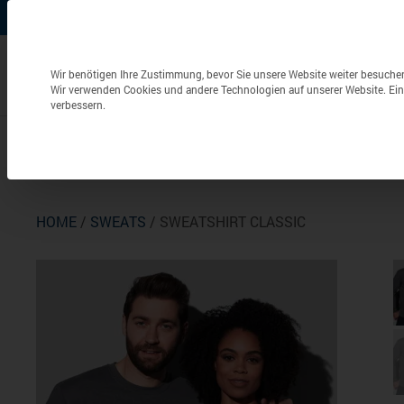
+49 (0) 6826 / 9340-0
info@aulenbacher.de


Datenschutzeinstellungen
Wir benötigen Ihre Zustimmung, bevor Sie unsere Website weiter besuche
Wir verwenden Cookies und andere Technologien auf unserer Website. Eini
verbessern.
Bekleidung
Berufsbekleidung
Frottierwaren
HOME
/
SWEATS
/ SWEATSHIRT CLASSIC