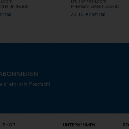
e Loom
Fruit of the Loom
t Set-In Sweat
Premium Sweat Jacket
0621560
Art.-Nr.: F-0622280
ABONNIEREN
 direkt in Ihr Postfach!
SHOP
UNTERNEHMEN
RE