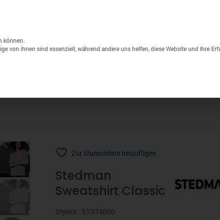
Unternehmen
Lagerverkauf
Druck & S
Products
search
n können.
ge von ihnen sind essenziell, während andere uns helfen, diese Website und Ihre Er
Sport
Marken
% Sale
Zur Wunschliste hinzufügen
Stedman
Sweatshirt Classic
Stylenr.: ST-ST4000