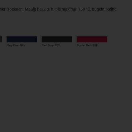
er trocknen. Mäßig heiß, d. h. bis maximal 150 °C, bügeln. Keine
 bügeln.
ädiges Fleece (GYH: 70% Baumwolle, 20% Polyester, 10% Viskose)
Navy Blue - NAV
Real Grey - RGY
Scarlet Red - SRE