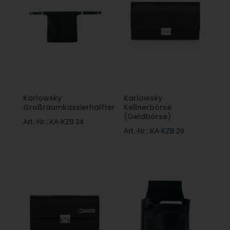
Jacken
Fruit of the Loom
Softshell
Phil Bexter
Fleecebekleidung
Pen Duick
Caps/Mützen
Über uns
Karlowsky
Karlowsky
Großraumkassierhalfter
Kellnerbörse
Karlowsky
(Geldbörse)
Hosen
Art.-Nr.: KA-KZB 34
Beratung
Art.-Nr.: KA-KZB 29
Seidensticker
Unterwäsche
Nachhaltigkeit
Firmenbekleidung
Stedman
Kontakt
Verschiedene Anlässe
Promodoro
Downloads
Malfini