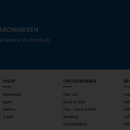
ABONNIEREN
 direkt in Ihr Postfach!
SHOP
UNTERNEHMEN
RE
Bekleidung
Über uns
Imp
Sport
Druck & Stick
Dat
Marken
FAQ – Druck & Stick
AG
% Sale
Beratung
Lie
Nachhaltigkeit
Zah