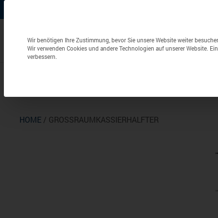
+49 (0) 6826 / 9340-0
info@aulenbacher.de


Datenschutzeinstellungen
Wir benötigen Ihre Zustimmung, bevor Sie unsere Website weiter besuche
Wir verwenden Cookies und andere Technologien auf unserer Website. Eini
verbessern.
Bekleidung
Berufsbekleidung
Frottierwaren
HOME
/ GROSSRAUMKASSIERHALFTER