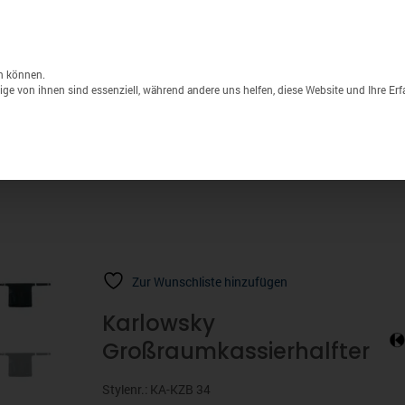
Unternehmen
Lagerverkauf
Druck & S
Products
search
n können.
ge von ihnen sind essenziell, während andere uns helfen, diese Website und Ihre Er
Sport
Marken
% Sale
Zur Wunschliste hinzufügen
Karlowsky
Großraumkassierhalfter
Stylenr.: KA-KZB 34