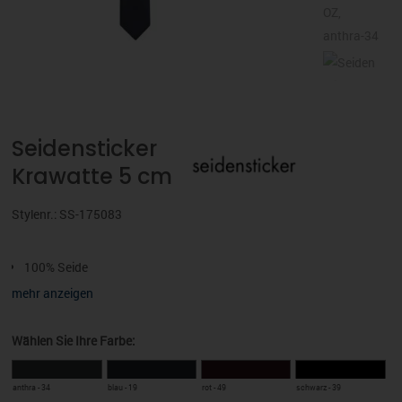
Seidensticker
Krawatte 5 cm
Stylenr.: SS-175083
100% Seide
5 cm breit
mehr anzeigen
148 cm lang
Twill
Wählen Sie Ihre Farbe:
Extra feines Garn
OZ
anthra - 34
blau - 19
rot - 49
schwarz - 39