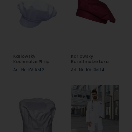
Jacken
Fruit of the Loom
Softshell
Phil Bexter
Fleecebekleidung
Pen Duick
Caps/Mützen
Über uns
Karlowsky
Karlowsky
Kochmütze Philip
Barettmütze Luka
Karlowsky
Hosen
Art.-Nr.: KA-KM 2
Art.-Nr.: KA-KM 14
Beratung
Seidensticker
Unterwäsche
Nachhaltigkeit
Firmenbekleidung
Stedman
Kontakt
Verschiedene Anlässe
Promodoro
Downloads
Malfini