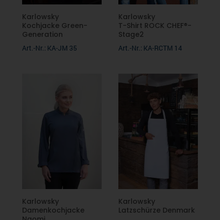
Karlowsky
Karlowsky
Kochjacke Green-
T-Shirt ROCK CHEF®-
Generation
Stage2
Art.-Nr.: KA-JM 35
Art.-Nr.: KA-RCTM 14
Karlowsky
Karlowsky
Damenkochjacke
Latzschürze Denmark
Naomi