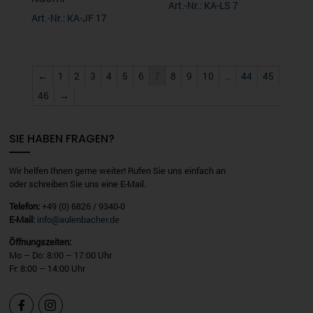
Art.-Nr.: KA-LS 7
Art.-Nr.: KA-JF 17
←
1
2
3
4
5
6
7
8
9
10
…
44
45
46
→
SIE HABEN FRAGEN?
Wir helfen Ihnen gerne weiter! Rufen Sie uns einfach an
oder schreiben Sie uns eine E-Mail.
Telefon:
+49 (0) 6826 / 9340-0
E-Mail:
info@aulenbacher.de
Öffnungszeiten:
Mo – Do: 8:00 – 17:00 Uhr
Fr: 8:00 – 14:00 Uhr

