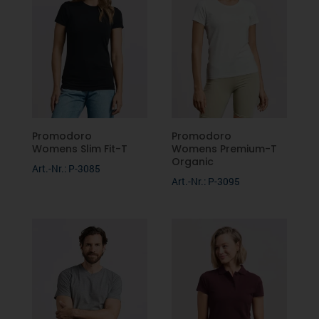
Jacken
Fruit of the Loom
Softshell
Phil Bexter
Fleecebekleidung
Pen Duick
Caps/Mützen
Über uns
Promodoro
Promodoro
Womens Slim Fit-T
Womens Premium-T
Karlowsky
Organic
Hosen
Art.-Nr.: P-3085
Beratung
Art.-Nr.: P-3095
Seidensticker
Unterwäsche
Nachhaltigkeit
Firmenbekleidung
Stedman
Kontakt
Verschiedene Anlässe
Promodoro
Downloads
Malfini