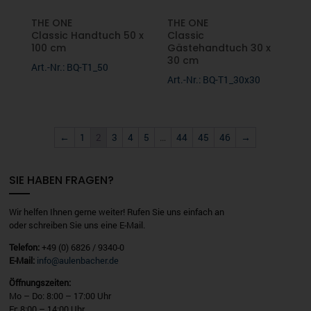
THE ONE
THE ONE
Classic Handtuch 50 x
Classic
100 cm
Gästehandtuch 30 x
30 cm
Art.-Nr.: BQ-T1_50
Art.-Nr.: BQ-T1_30x30
←
1
2
3
4
5
…
44
45
46
→
SIE HABEN FRAGEN?
Wir helfen Ihnen gerne weiter! Rufen Sie uns einfach an
oder schreiben Sie uns eine E-Mail.
Telefon:
+49 (0) 6826 / 9340-0
E-Mail:
info@aulenbacher.de
Öffnungszeiten:
Mo – Do: 8:00 – 17:00 Uhr
Fr: 8:00 – 14:00 Uhr