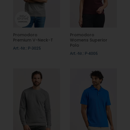
Newsletter
RUSSELL
THE ONE
Promodoro
Promodoro
Premium V-Neck-T
Womens Superior
Polo
Art.-Nr.: P-3025
LINOTEX
Art.-Nr.: P-4005