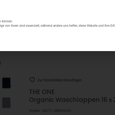
Unternehmen
Lagerverkauf
Druck & S
Products
search
n können.
ge von ihnen sind essenziell, während andere uns helfen, diese Website und Ihre Er
Sport
Marken
% Sale
M
Zur Wunschliste hinzufügen
THE ONE
Organic Waschlappen 16 x 
Stylenr.: BQ-T1_ORGWASH