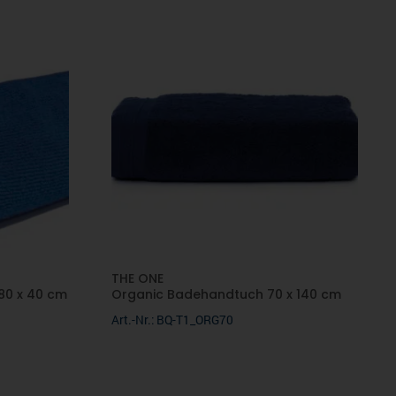
THE ONE
80 x 40 cm
Organic Badehandtuch 70 x 140 cm
Art.-Nr.: BQ-T1_ORG70