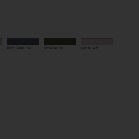
Denim Faded - FAD
Olive Green - 59
Salmon - SAP