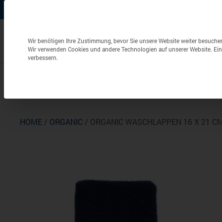
+49 (0) 6826 / 9340-0
info@aulenbacher.de


Datenschutzeinstellungen
Wir benötigen Ihre Zustimmung, bevor Sie unsere Website weiter besuche
Wir verwenden Cookies und andere Technologien auf unserer Website. Eini
verbessern.
Bekleidung
Berufsbekleidung
Frottierwaren
HOME
/
ORGANIC
/ ORGANIC WASCHLAPPEN 16 X 21 C