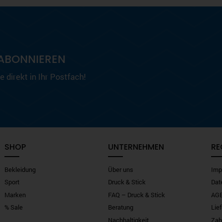
ABONNIEREN
 direkt in Ihr Postfach!
SHOP
UNTERNEHMEN
RE
Bekleidung
Über uns
Imp
Sport
Druck & Stick
Dat
Marken
FAQ – Druck & Stick
AG
% Sale
Beratung
Lie
Nachhaltigkeit
Zah