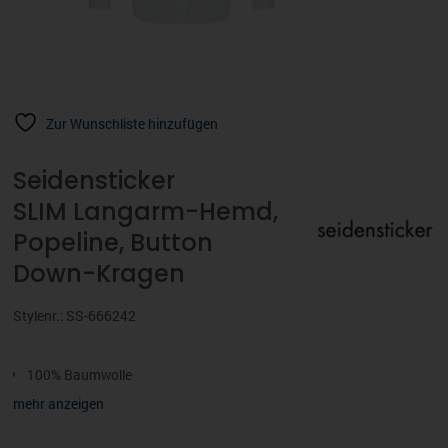
Zur Wunschliste hinzufügen
Seidensticker
SLIM Langarm-Hemd,
Popeline, Button
Down-Kragen
Stylenr.: SS-666242
100% Baumwolle
Slim
mehr anzeigen
Langarm