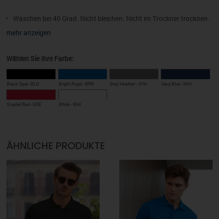
Waschen bei 40 Grad. Nicht bleichen. Nicht im Trockner trocknen.
Mäßig heiß, d. h. bis maximal 150 °C, bügeln. Keine chemische
mehr anzeigen
Reinigung. Nicht über bedruckte Flächen bügeln.
100% Ringspinn-Baumwolle, Wabenpiqué (GYH: 85% Baumwolle,
Wählen Sie Ihre Farbe:
15% Viskose)
Seitennähte
Black Opal - BLO
Bright Royal - BRR
Grey Heather - GYH
Navy Blue - NAV
Nackenband
Scarlet Red - SRE
White - WHI
ohne Ärmelbündchen
2 Ton-in-Ton-Knöpfe
Größen- und Pflegeetikett im Nacken
ÄHNLICHE PRODUKTE
170 g/m²
XS, S, M, L, XL