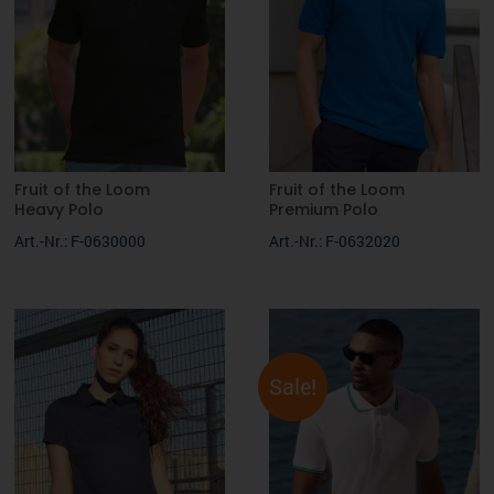
Fruit of the Loom
Fruit of the Loom
Heavy Polo
Premium Polo
Art.-Nr.: F-0630000
Art.-Nr.: F-0632020
Sale!