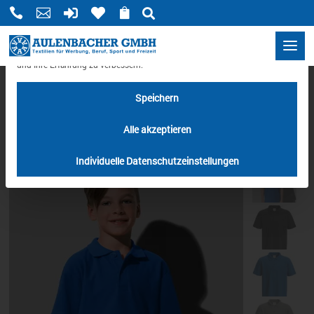
Mit di






Datenschutzeinstellungen
Wir benötigen Ihre Zustimmung, bevor Sie unsere Website weiter besuchen
können.
Wir verwenden Cookies und andere Technologien auf unserer Website.
Einige von ihnen sind essenziell, während andere uns helfen, diese Website
und Ihre Erfahrung zu verbessern.
HOME
/
POLOS
/ POLO KIDS
Speichern
Alle akzeptieren
Individuelle Datenschutzeinstellungen