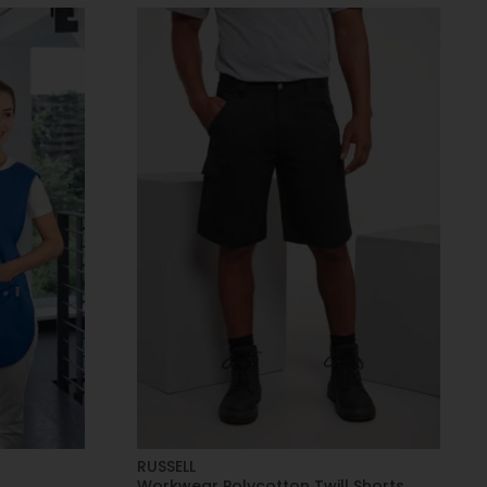
RUSSELL
Workwear Polycotton Twill Shorts