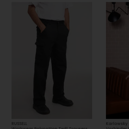
RUSSELL
Karlowsky
Workwear Polycotton Twill Trousers
Vorbinder 