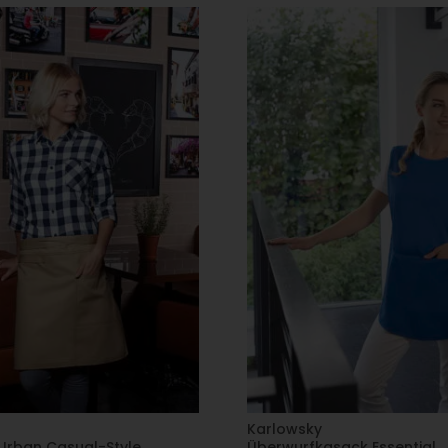
Karlowsky
Urban Casual-Style
Überwurfkasack Essential