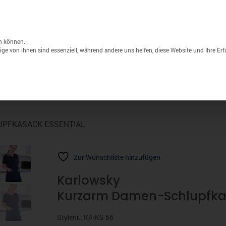
Unternehmen
Lagerverkauf
Druck & S
Products
search
n können.
ge von ihnen sind essenziell, während andere uns helfen, diese Website und Ihre Er
Sport
Marken
% Sale
UPFKASACK ESSENTIAL
Zur Wunschliste hinzufügen
Karlowsky
Kurzarm Damen-Schlupfkas
Stylenr.: KA-KS 66