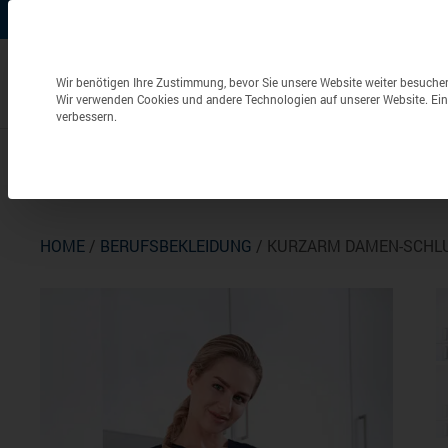
+49 (0) 6826 / 9340-0
info@aulenbacher.de


Datenschutzeinstellungen
Wir benötigen Ihre Zustimmung, bevor Sie unsere Website weiter besuche
Wir verwenden Cookies und andere Technologien auf unserer Website. Eini
verbessern.
Bekleidung
Berufsbekleidung
Frottierwaren
HOME
/
BERUFSBEKLEIDUNG
/ KURZARM DAMEN-SCHL