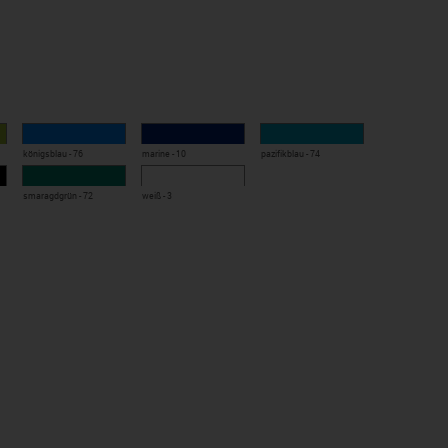
königsblau - 76
marine - 10
pazifikblau - 74
berziehen für Damen
smaragdgrün - 72
weiß - 3
efühl im Berufsalltag
tasche
r Schlüsselkette