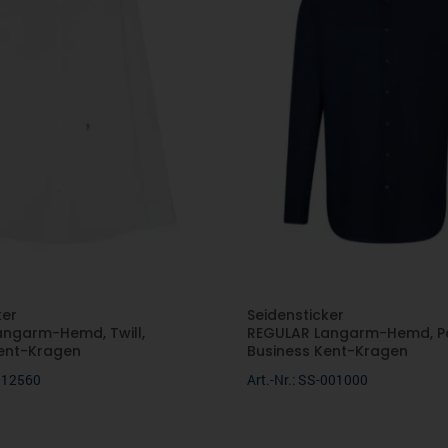
ker
Seidensticker
ngarm-Hemd, Twill,
REGULAR Langarm-Hemd, Po
ent-Kragen
Business Kent-Kragen
-112560
Art.-Nr.: SS-001000