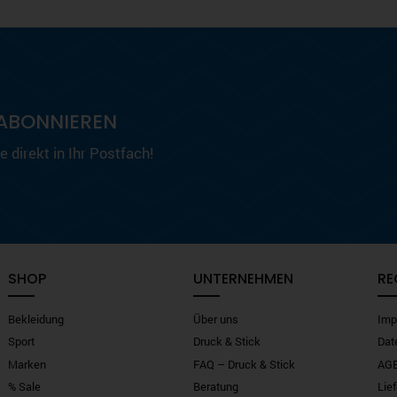
ABONNIEREN
 direkt in Ihr Postfach!
SHOP
UNTERNEHMEN
RE
Bekleidung
Über uns
Imp
Sport
Druck & Stick
Dat
Marken
FAQ – Druck & Stick
AG
% Sale
Beratung
Lie