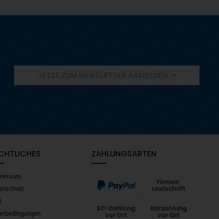
JETZT ZUM NEWSLETTER ANMELDEN
CHTLICHES
ZAHLUNGSARTEN
ressum
enschutz
B
ferbedingungen