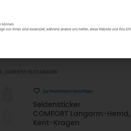
Unternehmen
Lagerverkauf
Druck & S
Products
search
n können.
ge von ihnen sind essenziell, während andere uns helfen, diese Website und Ihre Er
Sport
Marken
% Sale
E, BUSINESS KENT-KRAGEN
Zur Wunschliste hinzufügen
Seidensticker
COMFORT Langarm-Hemd, P
Kent-Kragen