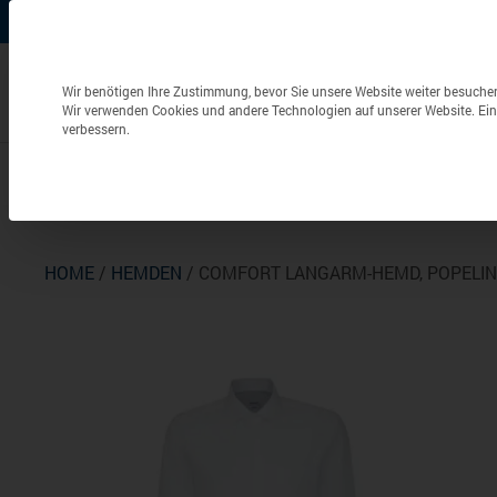
+49 (0) 6826 / 9340-0
info@aulenbacher.de


Datenschutzeinstellungen
Wir benötigen Ihre Zustimmung, bevor Sie unsere Website weiter besuche
Wir verwenden Cookies und andere Technologien auf unserer Website. Eini
verbessern.
Bekleidung
Berufsbekleidung
Frottierwaren
HOME
/
HEMDEN
/ COMFORT LANGARM-HEMD, POPELIN