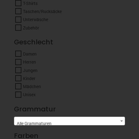
T-Shirts
Taschen/Rucksäcke
Unterwäsche
Zubehör
Geschlecht
Damen
Herren
Jungen
Kinder
Mädchen
Unisex
Grammatur
Alle Grammaturen
Farben