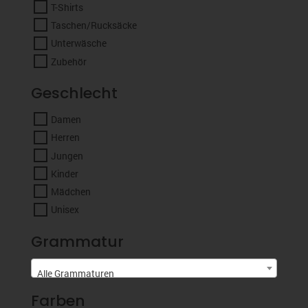
T-Shirts
Taschen/Rucksäcke
Unterwäsche
Zubehör
Geschlecht
Damen
Herren
Jungen
Kinder
Mädchen
Unisex
Grammatur
Alle Grammaturen
Farben