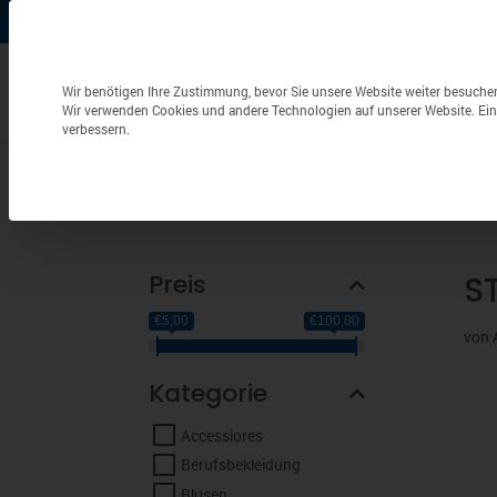
+49 (0) 6826 / 9340-0
info@aulenbacher.de


Datenschutzeinstellungen
Wir benötigen Ihre Zustimmung, bevor Sie unsere Website weiter besuche
Wir verwenden Cookies und andere Technologien auf unserer Website. Eini
verbessern.
Bekleidung
Berufsbekleidung
Frottierwaren
Preis
S
€5,00
€100,00
von
Kategorie
Accessiores
Berufsbekleidung
Blusen