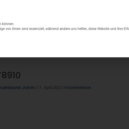
Unternehmen
Lagerverkauf
Druck & S
Products
search
n können.
ge von ihnen sind essenziell, während andere uns helfen, diese Website und Ihre Er
Sport
Marken
% Sale
T8910
Aulenbacher_Admin
|
11. April 2023
|
0 Kommentare