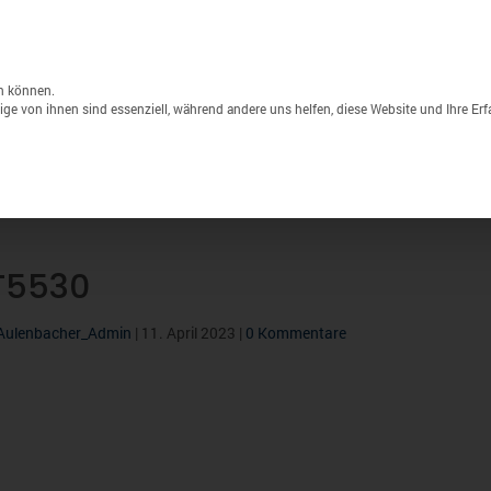
Unternehmen
Lagerverkauf
Druck & S
Products
search
n können.
ge von ihnen sind essenziell, während andere uns helfen, diese Website und Ihre Er
Sport
Marken
% Sale
T5530
Aulenbacher_Admin
|
11. April 2023
|
0 Kommentare