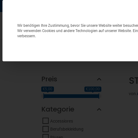
+49 (0) 6826 / 9340-0
info@aulenbacher.de


Datenschutzeinstellungen
Wir benötigen Ihre Zustimmung, bevor Sie unsere Website weiter besuche
Wir verwenden Cookies und andere Technologien auf unserer Website. Eini
verbessern.
Bekleidung
Berufsbekleidung
Frottierwaren
Preis
S
€5,00
€100,00
von
Kategorie
Accessiores
Berufsbekleidung
Blusen