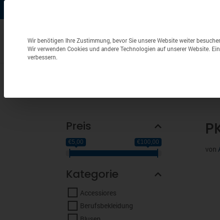
+49 (0) 6826 / 9340-0
info@aulenbacher.de


Datenschutzeinstellungen
Wir benötigen Ihre Zustimmung, bevor Sie unsere Website weiter besuche
Wir verwenden Cookies und andere Technologien auf unserer Website. Eini
verbessern.
Bekleidung
Berufsbekleidung
Frottierwaren
Preis
P
€5,00
€100,00
von
Kategorie
Accessiores
Berufsbekleidung
Blusen