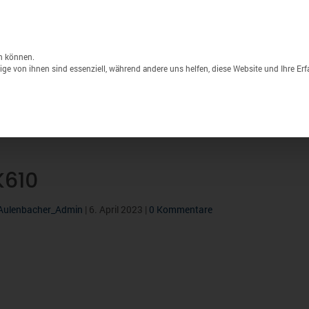
Unternehmen
Lagerverkauf
Druck & S
Products
search
n können.
ge von ihnen sind essenziell, während andere uns helfen, diese Website und Ihre Er
Sport
Marken
% Sale
K610
Aulenbacher_Admin
|
6. April 2023
|
0 Kommentare