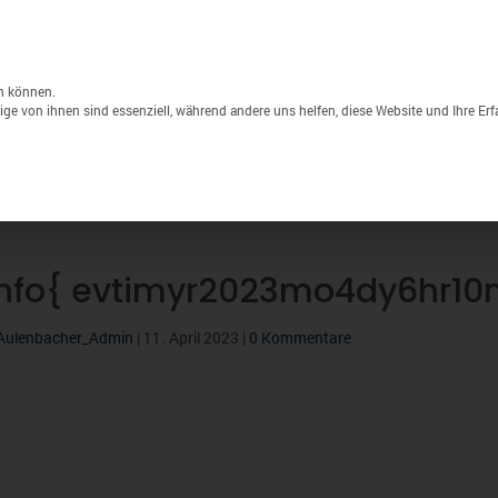
Unternehmen
Lagerverkauf
Druck & S
Products
search
n können.
ge von ihnen sind essenziell, während andere uns helfen, diese Website und Ihre Er
Sport
Marken
% Sale
info{ evtimyr2023mo4dy6hr1
Aulenbacher_Admin
|
11. April 2023
|
0 Kommentare