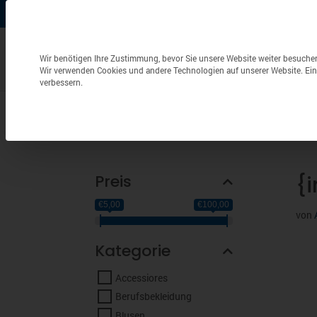
+49 (0) 6826 / 9340-0
info@aulenbacher.de


Datenschutzeinstellungen
Wir benötigen Ihre Zustimmung, bevor Sie unsere Website weiter besuche
Wir verwenden Cookies und andere Technologien auf unserer Website. Eini
verbessern.
Bekleidung
Berufsbekleidung
Frottierwaren
Preis
{
€5,00
€100,00
von
Kategorie
Accessiores
Berufsbekleidung
Blusen