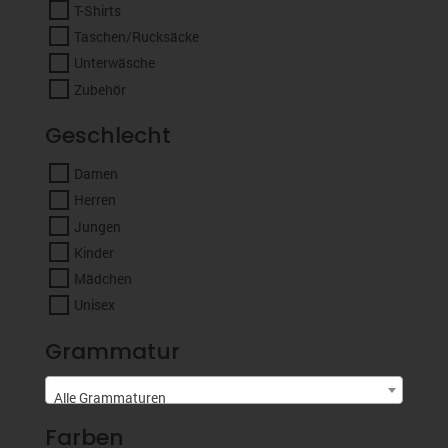
T-Shirts
Taschen/Rucksäcke
Unterwäsche
Zubehör
Geschlecht
Damen
Herren
Jungen
Kinder
Mädchen
Unisex
Grammatur
Alle Grammaturen
Farben