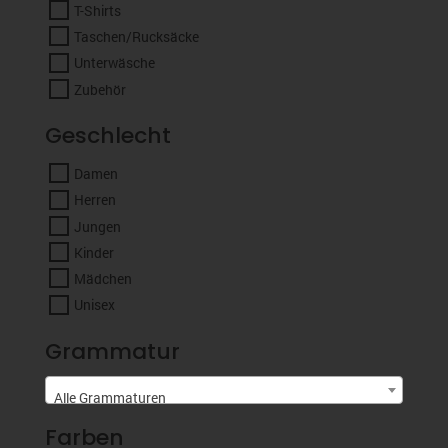
T-Shirts
Taschen/Rucksäcke
Unterwäsche
Zubehör
Geschlecht
Damen
Herren
Jungen
Kinder
Mädchen
Unisex
Grammatur
Alle Grammaturen
Farben