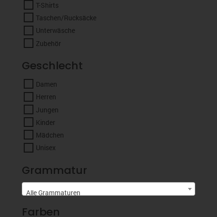
T-Shirts
Taschen/Rucksäcke
Unterwäsche
Zubehör
Geschlecht
Damen
Herren
Jungen
Kinder
Mädchen
Unisex
Grammatur
Alle Grammaturen
Farben