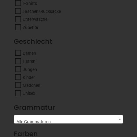
T-Shirts
Taschen/Rucksäcke
Unterwäsche
Zubehör
Geschlecht
Damen
Herren
Jungen
Kinder
Mädchen
Unisex
Grammatur
Alle Grammaturen
Farben