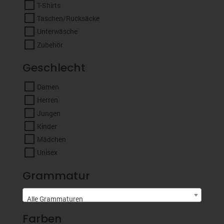
T-Shirts
Taschen/Rucksäcke
Unterwäsche
Zubehör
Geschlecht
Damen
Herren
Jungen
Kinder
Mädchen
Unisex
Grammatur
Alle Grammaturen
Farben