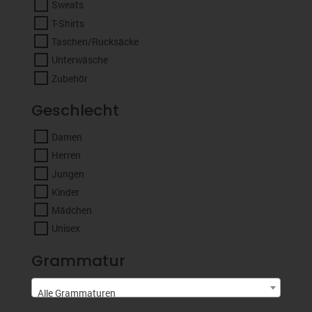
Sweats
T-Shirts
Taschen/Rucksäcke
Unterwäsche
Zubehör
Geschlecht
Damen
Herren
Jungen
Kinder
Mädchen
Unisex
Grammatur
Alle Grammaturen