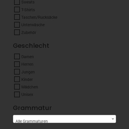
Sweats
T-Shirts
Taschen/Rucksäcke
Unterwäsche
Zubehör
Geschlecht
Damen
Herren
Jungen
Kinder
Mädchen
Unisex
Grammatur
Alle Grammaturen