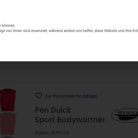
Unternehmen
Lagerverkauf
Druck & S
Products
search
n können.
ge von ihnen sind essenziell, während andere uns helfen, diese Website und Ihre Er
Sport
Marken
% Sale
Zur Wunschliste hinzufügen
Pen Duick
Sport Bodywarmer
Stylenr.: W-PK118