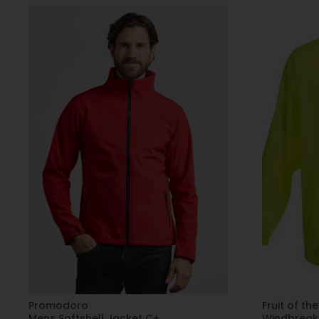
Promodoro
Fruit of th
Mens Softshell Jacket C+
Windbreak