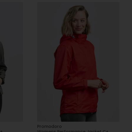
Promodoro
C+
Womens Performance Jacket C+