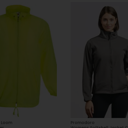
e Loom
Promodoro
er
Womens Softshell Jacket 