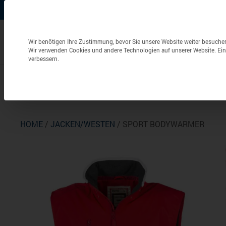
+49 (0) 6826 / 9340-0
info@aulenbacher.de


Datenschutzeinstellungen
Wir benötigen Ihre Zustimmung, bevor Sie unsere Website weiter besuche
Wir verwenden Cookies und andere Technologien auf unserer Website. Eini
verbessern.
Bekleidung
Berufsbekleidung
Frottierwaren
HOME
/
JACKEN/WESTEN
/ SPORT BODYWARMER