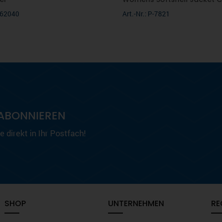
0662040
Art.-Nr.: P-7821
ABONNIEREN
 direkt in Ihr Postfach!
SHOP
UNTERNEHMEN
RE