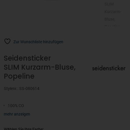
Zur Wunschliste hinzufügen
Seidensticker
SLIM Kurzarm-Bluse,
Popeline
Stylenr.: SS-080614
100% CO
Kurzarm
mehr anzeigen
Popeline
Uni / Uniähnlich
Wählen Sie Ihre Farbe: