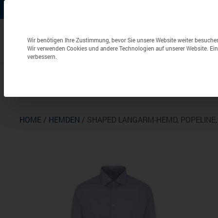
+49 (0) 6826 / 9340-0
info@aulenbacher.de


Datenschutzeinstellungen
Wir benötigen Ihre Zustimmung, bevor Sie unsere Website weiter besuche
Wir verwenden Cookies und andere Technologien auf unserer Website. Eini
verbessern.
Bekleidung
Berufsbekleidung
Frottierwaren
HOME
/
HEMDEN
/ SHAPED LANGARM-HEMD, POPELINE,