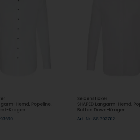
ker
Seidensticker
ngarm-Hemd, Popeline,
SHAPED Langarm-Hemd, Pop
ent-Kragen
Button Down-Kragen
-293690
Art.-Nr.: SS-293702