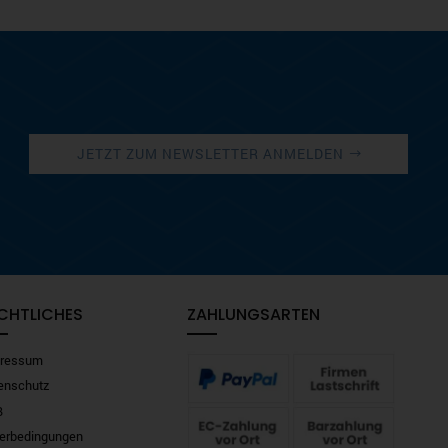
JETZT ZUM NEWSLETTER ANMELDEN
CHTLICHES
ZAHLUNGSARTEN
ressum
enschutz
B
ferbedingungen