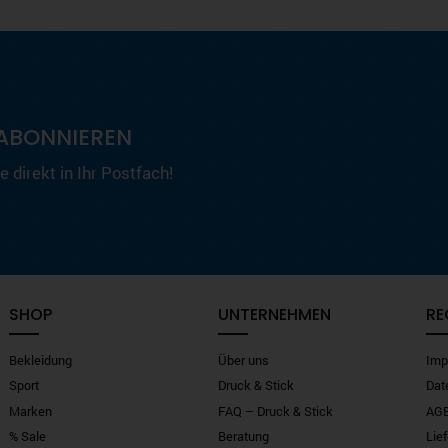
ABONNIEREN
 direkt in Ihr Postfach!
SHOP
UNTERNEHMEN
RE
Bekleidung
Über uns
Imp
Sport
Druck & Stick
Dat
Marken
FAQ – Druck & Stick
AG
% Sale
Beratung
Lie