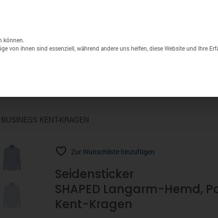
Unternehmen
Lagerverkauf
Druck & S
Products
search
n können.
ge von ihnen sind essenziell, während andere uns helfen, diese Website und Ihre Er
Sport
Marken
% Sale
 BUSINESS KENT-KRAGEN
Zur Wunschliste hinzufügen
Seidensticker
SHAPED Langarm-Hemd, Pop
Kent-Kragen