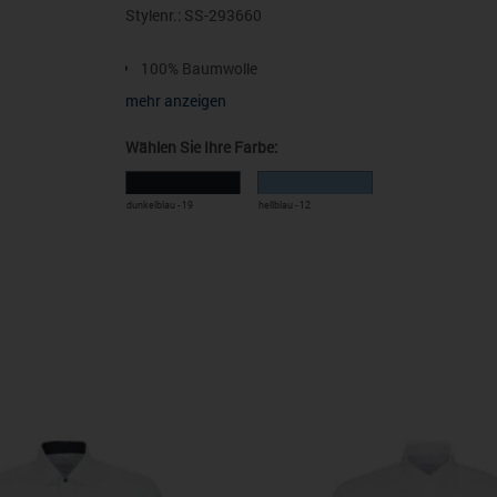
Stylenr.: SS-293660
100% Baumwolle
Shaped
mehr anzeigen
Langarm
Wählen Sie Ihre Farbe:
Bügelfrei
Business Kent-Kragen
dunkelblau - 19
hellblau - 12
Manschette weitenverstellbar
Popeline
Karo-Muster
37, 38, 39, 40, 41, 42, 43, 44, 45, 46