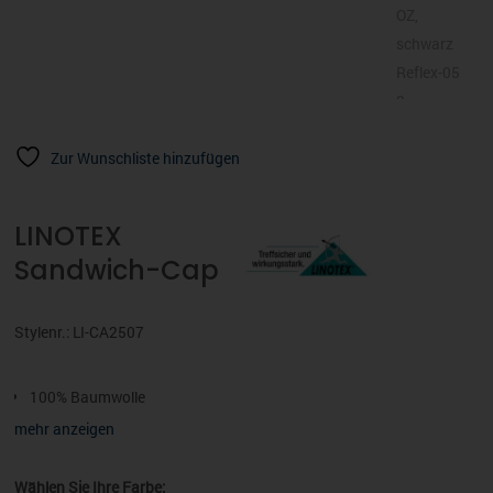
Zur Wunschliste hinzufügen
LINOTEX
Sandwich-Cap
Stylenr.: LI-CA2507
100% Baumwolle
Sandwich Baseball Cap aus schwer gebürsteter Baumwolle
mehr anzeigen
6 Panel
Verstärkte Frontpanel
Wählen Sie Ihre Farbe: