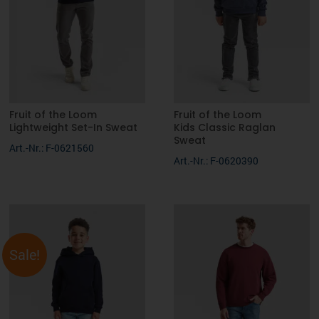
gewebtes Premium-Größenetikett im Nacken
300 g/m²
XS, S, M, L, XL
Fruit of the Loom
Fruit of the Loom
Lightweight Set-In Sweat
Kids Classic Raglan
Sweat
Art.-Nr.: F-0621560
Art.-Nr.: F-0620390
Sale!