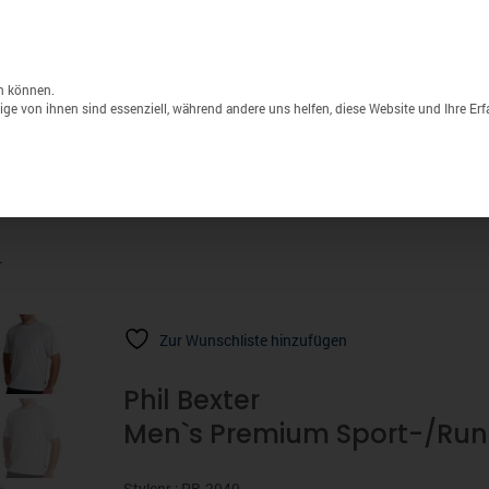
Unternehmen
Lagerverkauf
Druck & S
Products
search
n können.
ge von ihnen sind essenziell, während andere uns helfen, diese Website und Ihre Er
Sport
Marken
% Sale
T
Zur Wunschliste hinzufügen
Phil Bexter
Men`s Premium Sport-/Run
Stylenr.: PB-2040