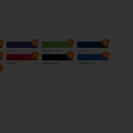
ibung
lila - PE0
lime green - 460
navy - 320
rot - 400
schwarz - 360
signalblau - 500