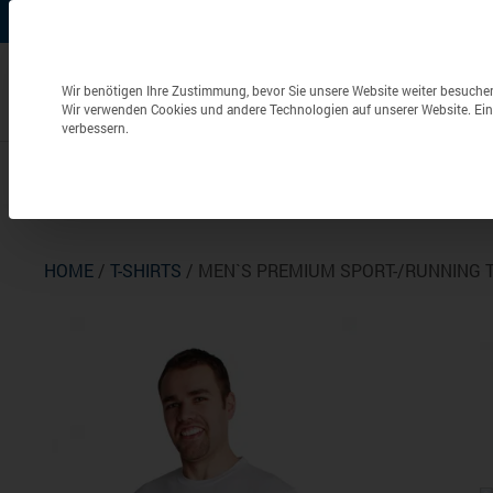
+49 (0) 6826 / 9340-0
info@aulenbacher.de


Datenschutzeinstellungen
Wir benötigen Ihre Zustimmung, bevor Sie unsere Website weiter besuche
Wir verwenden Cookies und andere Technologien auf unserer Website. Eini
verbessern.
Bekleidung
Berufsbekleidung
Frottierwaren
HOME
/
T-SHIRTS
/ MEN`S PREMIUM SPORT-/RUNNING 