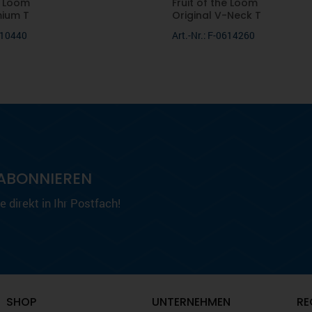
e Loom
Fruit of the Loom
mium T
Original V-Neck T
0610440
Art.-Nr.: F-0614260
ABONNIEREN
 direkt in Ihr Postfach!
SHOP
UNTERNEHMEN
RE