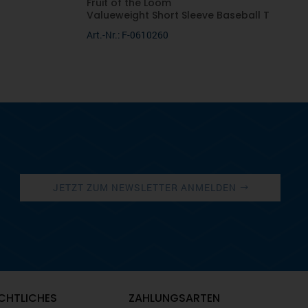
Fruit of the Loom
Valueweight Short Sleeve Baseball T
Art.-Nr.: F-0610260
JETZT ZUM NEWSLETTER ANMELDEN
CHTLICHES
ZAHLUNGSARTEN