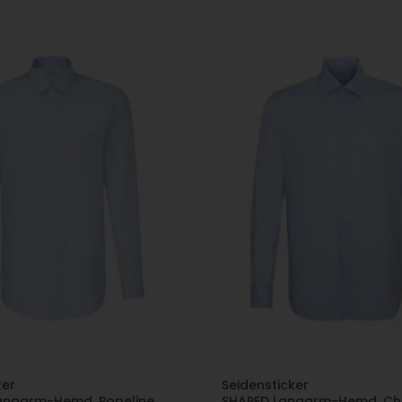
ker
Seidensticker
angarm-Hemd, Popeline,
SHAPED Langarm-Hemd, Ch