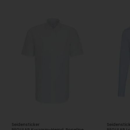
Seidensticker
Seidenstic
REGULAR Kurzarm-Hemd, Popeline,
REGULAR L