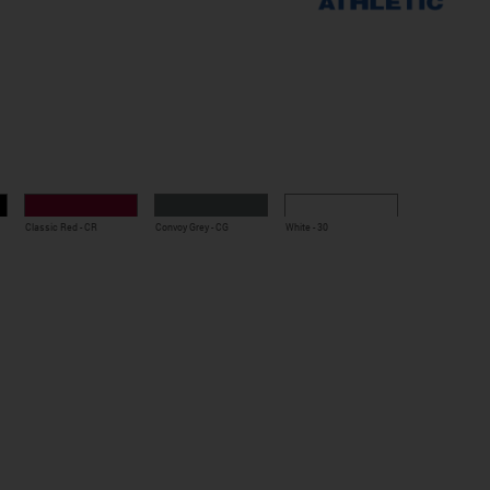
Classic Red - CR
Convoy Grey - CG
White - 30