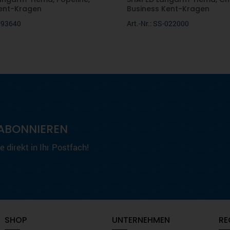
ent-Kragen
Business Kent-Kragen
-193640
Art.-Nr.: SS-022000
ABONNIEREN
 direkt in Ihr Postfach!
SHOP
UNTERNEHMEN
RE