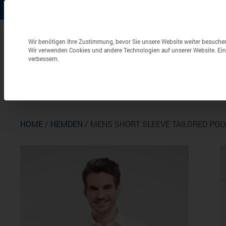
+49 (0) 6826 / 9340-0
info@aulenbacher.de


Datenschutzeinstellungen
Wir benötigen Ihre Zustimmung, bevor Sie unsere Website weiter besuche
Wir verwenden Cookies und andere Technologien auf unserer Website. Eini
verbessern.
Bekleidung
Berufsbekleidung
Frottierwaren
HOME
/
HEMDEN
/ MENS SHORT SLEEVE TAILORED POL