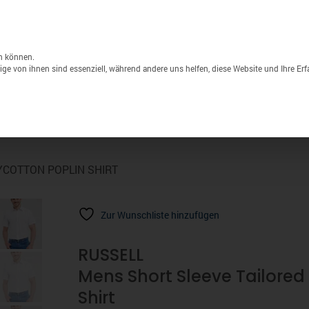
Unternehmen
Lagerverkauf
Druck & S
Products
search
n können.
ge von ihnen sind essenziell, während andere uns helfen, diese Website und Ihre Er
Sport
Marken
% Sale
YCOTTON POPLIN SHIRT
Zur Wunschliste hinzufügen
RUSSELL
Mens Short Sleeve Tailored
Shirt