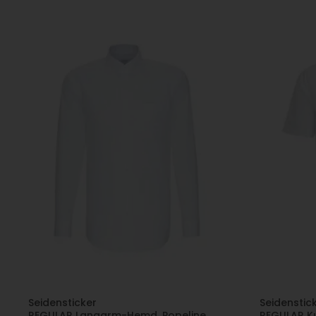
Seidensticker
Seidenstic
REGULAR Langarm-Hemd, Popeline,
REGULAR K