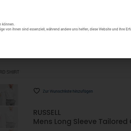
Unternehmen
Lagerverkauf
Druck & S
Products
search
n können.
ge von ihnen sind essenziell, während andere uns helfen, diese Website und Ihre Er
Sport
Marken
% Sale
RD SHIRT
Zur Wunschliste hinzufügen
RUSSELL
Mens Long Sleeve Tailored 