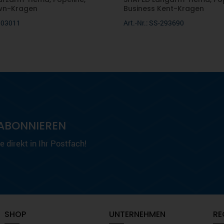
wn-Kragen
Business Kent-Kragen
-003011
Art.-Nr.: SS-293690
ABONNIEREN
 direkt in Ihr Postfach!
SHOP
UNTERNEHMEN
RE