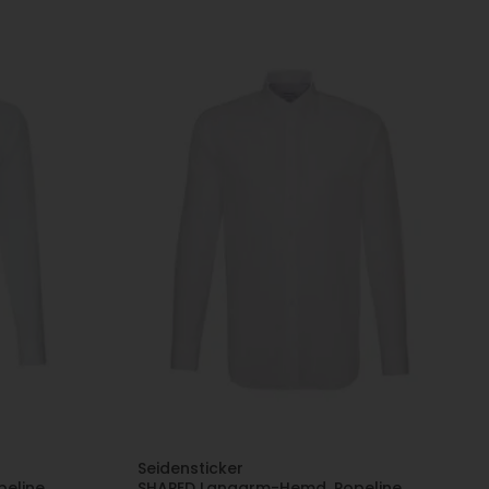
Seidensticker
eline,
SHAPED Langarm-Hemd, Popeline,