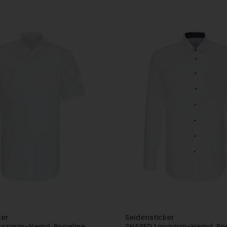
ker
Seidensticker
urzarm-Hemd, Popeline,
SHAPED Langarm-Hemd, Pop