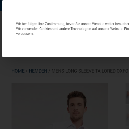
+49 (0) 6826 / 9340-0
info@aulenbacher.de


Datenschutzeinstellungen
Wir benötigen Ihre Zustimmung, bevor Sie unsere Website weiter besuche
Wir verwenden Cookies und andere Technologien auf unserer Website. Eini
verbessern.
Bekleidung
Berufsbekleidung
Frottierwaren
HOME
/
HEMDEN
/ MENS LONG SLEEVE TAILORED OXFO