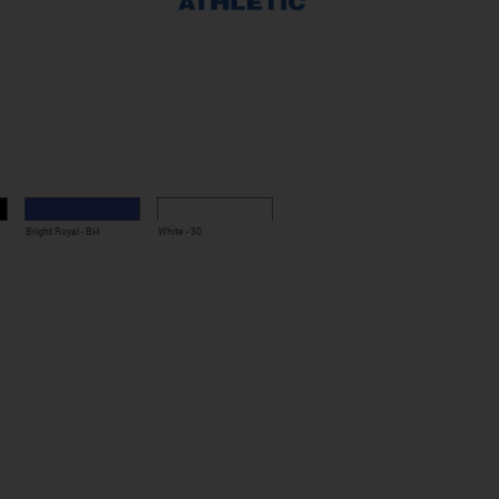
ten, wahlweise mit Manschettenknöpfen zu tragen (922M)
Bright Royal - BH
White - 30