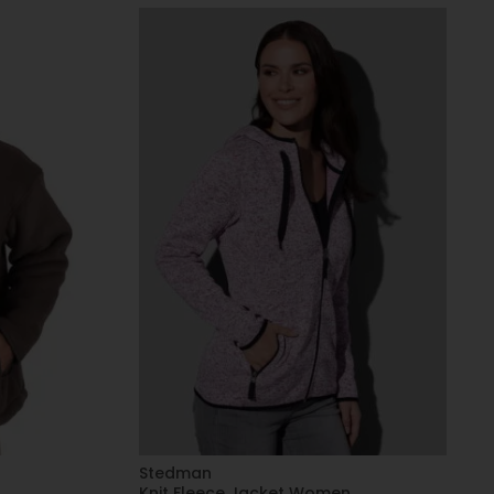
Stedman
Knit Fleece Jacket Women