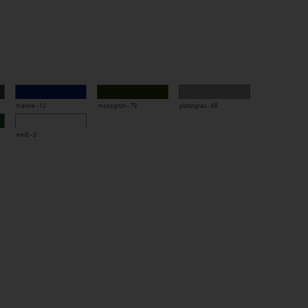
marine - 10
moosgrün - 79
platingrau - 68
eleichtem Material, mit Stehkragen
weiß - 3
60 C, trocknergeeignet)
 Produkts
itz
d Stauraum