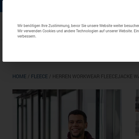
+49 (0) 6826 / 9340-0
info@aulenbacher.de


Datenschutzeinstellungen
Wir benötigen Ihre Zustimmung, bevor Sie unsere Website weiter besuche
Wir verwenden Cookies und andere Technologien auf unserer Website. Eini
verbessern.
Bekleidung
Berufsbekleidung
Frottierwaren
HOME
/
FLEECE
/ HERREN WORKWEAR FLEECEJACKE W