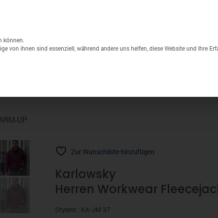
Unternehmen
Lagerverkauf
Druck & S
Products
search
n können.
ge von ihnen sind essenziell, während andere uns helfen, diese Website und Ihre Er
Sport
Marken
% Sale
ARM-UP
Zur Wunschliste hinzufügen
Karlowsky
Herren Workwear Fleecej
Stylenr.: KA-JM 37