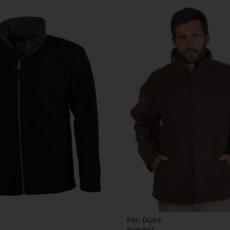
Pen Duick
Everest