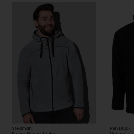
Stedman
Pen Duick
Power Fleece Jacket
Wayne