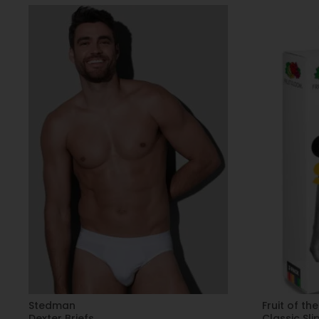
Stedman
Fruit of th
Dexter Briefs
Classic Sli