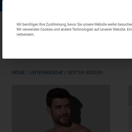
+49 (0) 6826 / 9340-0
info@aulenbacher.de


Datenschutzeinstellungen
Wir benötigen Ihre Zustimmung, bevor Sie unsere Website weiter besuche
Wir verwenden Cookies und andere Technologien auf unserer Website. Eini
verbessern.
Bekleidung
Berufsbekleidung
Frottierwaren
HOME
/
UNTERWÄSCHE
/ DEXTER BOXERS