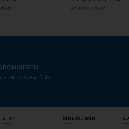
0670126
Art.-Nr.: F-0670207
ABONNIEREN
 direkt in Ihr Postfach!
SHOP
UNTERNEHMEN
RE