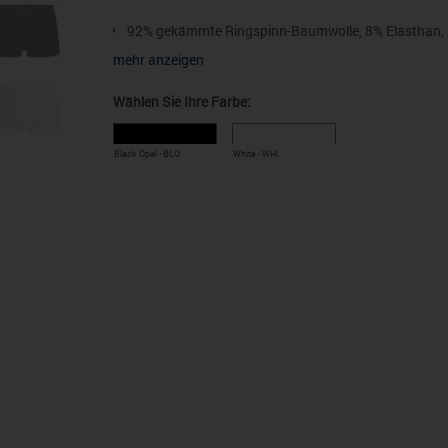
92% gekämmte Ringspinn-Baumwolle, 8% Elasthan, Sin
92% gekämmte Ringspinn-Baumwolle, 8% Elasthan Mon
mehr anzeigen
elastischer Gummizug mit Stedman®-Logo
Wählen Sie Ihre Farbe:
Doppelpack
195 g/m²
Black Opal - BLO
White - WHI
S, M, L, XL, 2XL