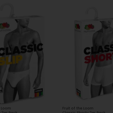
e Loom
Fruit of the Loom
p 3er Pack
Classic Shorty 2er Pack