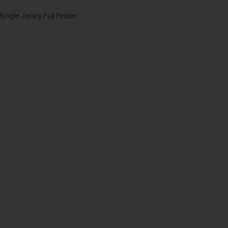
gle-Jersey Full Feeder
ofilament, Single-Jersey Full Feeder