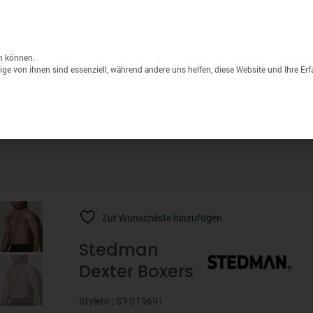
Unternehmen
Lagerverkauf
Druck & S
Products
search
n können.
ge von ihnen sind essenziell, während andere uns helfen, diese Website und Ihre Er
Sport
Marken
% Sale
Zur Wunschliste hinzufügen
Stedman
Dexter Boxers
Stylenr.: ST-ST9691