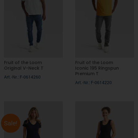
ACTIVE-DRY°: schnell trocknendes, atmungsaktives und
feuchtigkeitsregulierendes Funktionsmaterial
140 g/m²
S, M, L, XL, 2XL
Fruit of the Loom
Fruit of the Loom
Original V-Neck T
Iconic 195 Ringspun
Premium T
Art.-Nr.: F-0614260
Art.-Nr.: F-0614220
Sale!