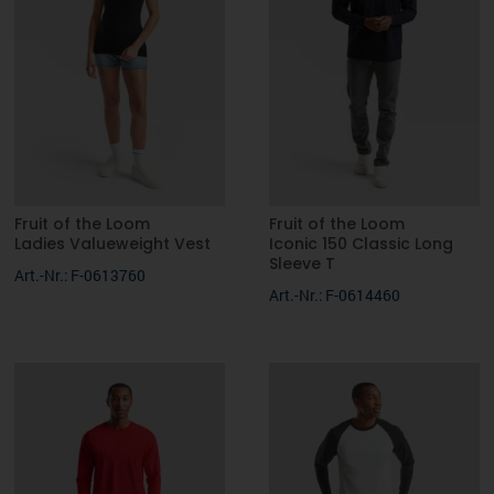
ACTIVE-DRY°: schnell trocknendes, atmungsaktives und
feuchtigkeitsregulierendes Funktionsmaterial
140 g/m²
S, M, L, XL
Fruit of the Loom
Fruit of the Loom
Ladies Valueweight Vest
Iconic 150 Classic Long
Sleeve T
Art.-Nr.: F-0613760
Art.-Nr.: F-0614460