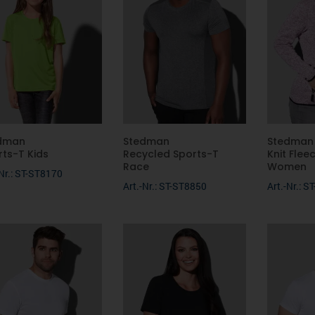
dman
Stedman
Stedman
rts-T Kids
Recycled Sports-T
Knit Flee
Race
Women
-Nr.: ST-ST8170
Art.-Nr.: ST-ST8850
Art.-Nr.: 