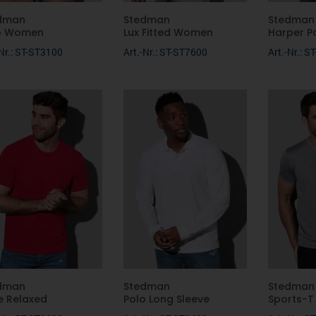
dman
Stedman
Stedman
o Women
Lux Fitted Women
Harper P
-Nr.: ST-ST3100
Art.-Nr.: ST-ST7600
Art.-Nr.: 
dman
Stedman
Stedman
e Relaxed
Polo Long Sleeve
Sports-T