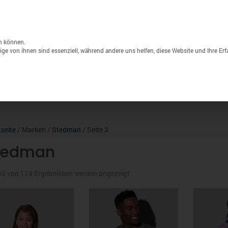
Unternehmen
Lagerverkauf
Druck & S
Products
search
n können.
ge von ihnen sind essenziell, während andere uns helfen, diese Website und Ihre Er
Sport
Marken
% Sale
tseite
/ Marken /
Stedman
/ Seite 3
tedman
Nach
0 von 114 Ergebnissen werden angezeigt
neuesten
sortiert