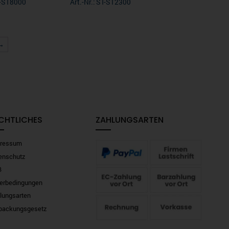
ST-ST8000
Art.-Nr.: ST-ST2300
→
CHTLICHES
ZAHLUNGSARTEN
ressum
enschutz
B
ferbedingungen
lungsarten
packungsgesetz