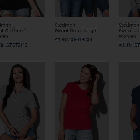
dman
Stedman
Stedman
est Cotton-T
Sweat Hoodie Light
Sweat Ja
men
Women
Art.-Nr.: ST-ST4200
-Nr.: ST-ST9110
Art.-Nr.: 