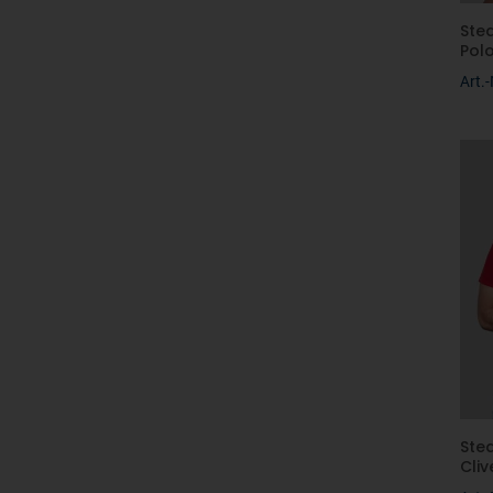
Ste
Pol
Art.
Ste
Cliv