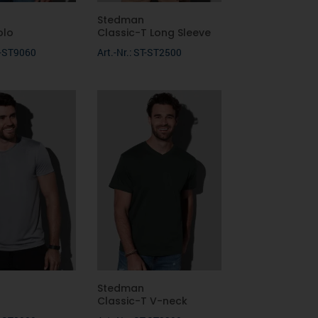
Stedman
olo
Classic-T Long Sleeve
ST-ST9060
Art.-Nr.: ST-ST2500
Stedman
Classic-T V-neck