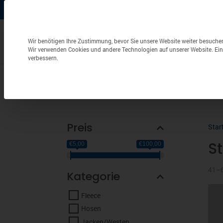
+49 (0) 6826 / 9340-0
info@aulenbacher.de


Datenschutzeinstellungen
Wir benötigen Ihre Zustimmung, bevor Sie unsere Website weiter besuche
Wir verwenden Cookies und andere Technologien auf unserer Website. Eini
verbessern.
Bekleidung
Berufsbekleidung
Frottierwaren
Preis
Star
S
€5,00
€100,00
41–6
Kategorie
Fleece
Hosen
Jacken/Westen