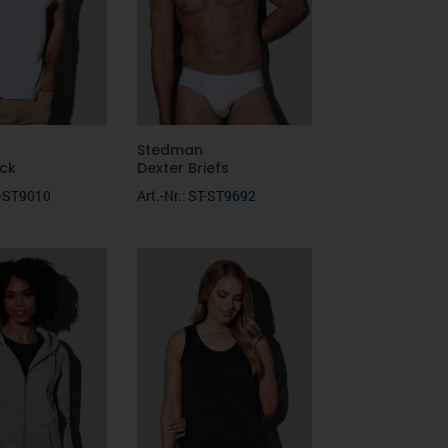
Stedman
ck
Dexter Briefs
ST-ST9010
Art.-Nr.: ST-ST9692