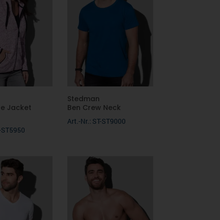
Stedman
ce Jacket
Ben Crew Neck
Art.-Nr.: ST-ST9000
ST-ST5950