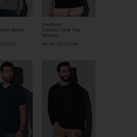
Stedman
cket Select
Classic Tank Top
Women
ST-ST5710
Art.-Nr.: ST-ST2900