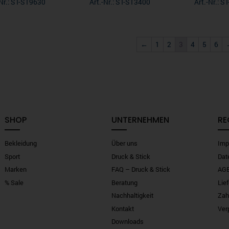
-Nr.: ST-ST9630
Art.-Nr.: ST-ST3400
Art.-Nr.: 
←
1
2
3
4
5
6
SHOP
UNTERNEHMEN
RE
Bekleidung
Über uns
Imp
Sport
Druck & Stick
Dat
Marken
FAQ – Druck & Stick
AG
% Sale
Beratung
Lie
Nachhaltigkeit
Zah
Kontakt
Ver
Downloads