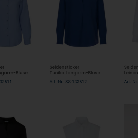
er
Seidensticker
Seide
ngarm-Bluse
Tunika Langarm-Bluse
Leine
-133511
Art.-Nr.: SS-133512
Art.-N