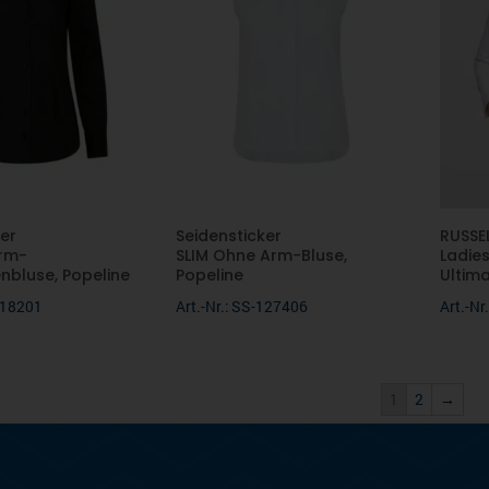
er
Seidensticker
RUSSE
rm-
SLIM Ohne Arm-Bluse,
Ladies
nbluse, Popeline
Popeline
Ultima
-118201
Art.-Nr.: SS-127406
Art.-N
1
2
→