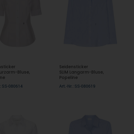
nsticker
Seidensticker
Kurzarm-Bluse,
SLIM Langarm-Bluse,
ine
Popeline
r.: SS-080614
Art.-Nr.: SS-080619