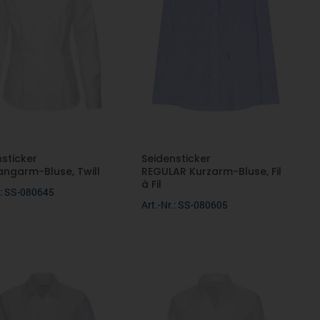
nsticker
Seidensticker
angarm-Bluse, Twill
REGULAR Kurzarm-Bluse, Fil
à Fil
r.: SS-080645
Art.-Nr.: SS-080605