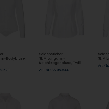
er
Seidensticker
Seide
rm-Bodybluse,
SLIM Langarm-
SLIM L
Kelchkragenbluse, Twill
Art.-N
-080620
Art.-Nr.: SS-080644