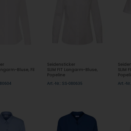
er
Seidensticker
Seide
ngarm-Bluse, Fil
SLIM FIT Langarm-Bluse,
SLIM F
Popeline
Popel
-080604
Art.-Nr.: SS-080635
Art.-N