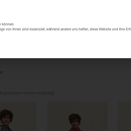
Unternehmen
Lagerverkauf
Druck & S
Products
search
n können.
ge von ihnen sind essenziell, während andere uns helfen, diese Website und Ihre Er
Sport
Marken
% Sale
en
Nach
Ergebnissen werden angezeigt
neuesten
sortiert