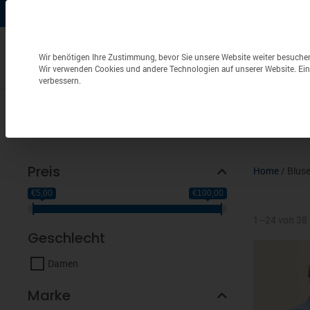
+49 (0) 6826 / 9340-0
info@aulenbacher.de


Datenschutzeinstellungen
Wir benötigen Ihre Zustimmung, bevor Sie unsere Website weiter besuche
Wir verwenden Cookies und andere Technologien auf unserer Website. Eini
verbessern.
Bekleidung
Berufsbekleidung
Frottierwaren
Preis
Home
/
Blus
€5,00
€100,00
1–24 von 38 
Geschlecht
Damen
Marke