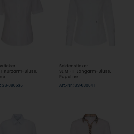
nsticker
Seidensticker
IT Kurzarm-Bluse,
SLIM FIT Langarm-Bluse,
ine
Popeline
r.: SS-080636
Art.-Nr.: SS-080641