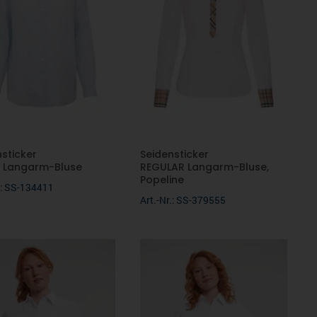
nsticker
Seidensticker
n Langarm-Bluse
REGULAR Langarm-Bluse,
Popeline
r.: SS-134411
Art.-Nr.: SS-379555