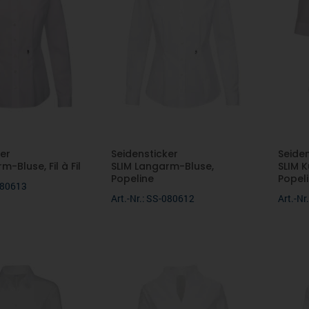
er
Seidensticker
Seide
-Bluse, Fil à Fil
SLIM Langarm-Bluse,
SLIM 
Popeline
Popel
-080613
Art.-Nr.: SS-080612
Art.-N