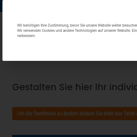
+49 (0) 6826 / 9340-0
info@aulenbacher.de


Datenschutzeinstellungen
Wir benötigen Ihre Zustimmung, bevor Sie unsere Website weiter besuche
Wir verwenden Cookies und andere Technologien auf unserer Website. Eini
verbessern.
Bekleidung
Berufsbekleidung
Frottierwaren
Gestalten Sie hier Ihr indiv
Um die Textilfarbe zu ändern klicken Sie bitte das Textil 