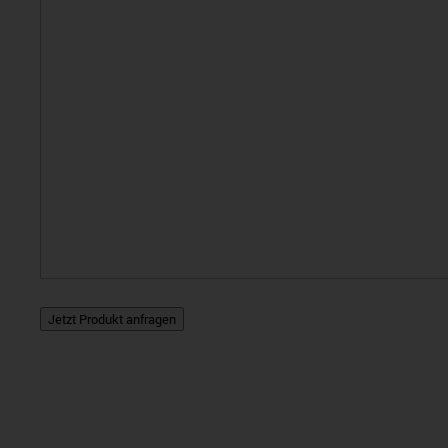
Jetzt Produkt anfragen
A
l
t
e