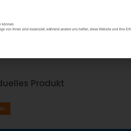
Unternehmen
Lagerverkauf
Druck & S
Products
search
n können.
ge von ihnen sind essenziell, während andere uns helfen, diese Website und Ihre Er
Sport
Marken
% Sale
iduelles Produkt
an.