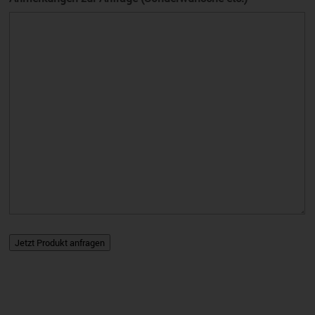
Jetzt Produkt anfragen
A
l
t