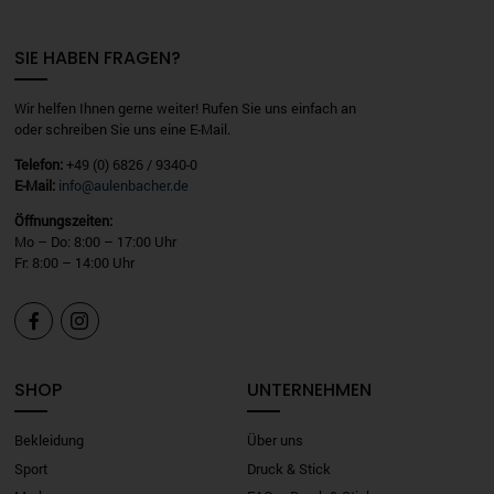
e
r
SIE HABEN FRAGEN?
n
a
Wir helfen Ihnen gerne weiter! Rufen Sie uns einfach an
t
oder schreiben Sie uns eine E-Mail.
i
Telefon:
+49 (0) 6826 / 9340-0
v
E-Mail:
info@aulenbacher.de
e
:
Öffnungszeiten:
Mo – Do: 8:00 – 17:00 Uhr
Fr: 8:00 – 14:00 Uhr


SHOP
UNTERNEHMEN
Bekleidung
Über uns
Sport
Druck & Stick